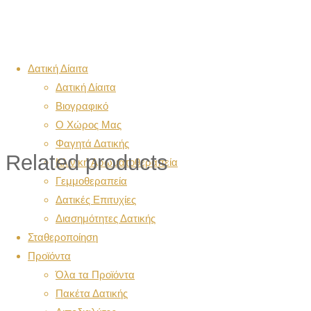
Δατική Δίαιτα
Δατική Δίαιτα
Βιογραφικό
Ο Χώρος Μας
Φαγητά Δατικής
Related products
Κλινική Αρωματοθεραπεία
Γεμμοθεραπεία
Δατικές Επιτυχίες
Διασημότητες Δατικής
Σταθεροποίηση
Προϊόντα
Όλα τα Προϊόντα
Πακέτα Δατικής