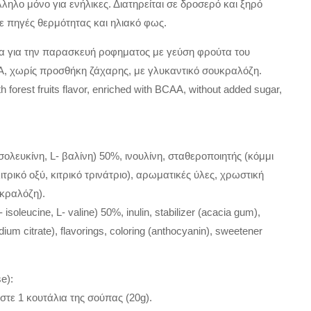
λληλο μόνο για ενήλικες. Διατηρείται σε δροσερό και ξηρό
ε πηγές θερμότητας και ηλιακό φως.
μα για την παρασκευή ροφηματος με γεύση φρούτα του
, χωρίς προσθήκη ζάχαρης, με γλυκαντικό σουκραλόζη.
h forest fruits flavor, enriched with BCAA, without added sugar,
σολευκίνη, L- βαλίνη) 50%, ινουλίνη, σταθεροποιητής (κόμμι
ιτρικό οξύ, κιτρικό τρινάτριο), αρωματικές ύλες, χρωστική
υκραλόζη).
isoleucine, L- valine) 50%, inulin, stabilizer (acacia gum),
isodium citrate), flavorings, coloring (anthocyanin), sweetener
e):
στε 1 κουτάλια της σούπας (20g).