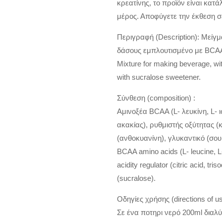
κρεατίνης, το προϊόν είναι κατά
μέρος. Αποφύγετε την έκθεση σ
Περιγραφή (Description): Μείγ
δάσους εμπλουτισμένο με BCAA
Mixture for making beverage, wit
with sucralose sweetener.
Σύνθεση (composition) :
Αμινοξέα BCAA (L- λευκίνη, L- ι
ακακίας), ρυθμιστής οξύτητας (κ
(ανθοκυανίνη), γλυκαντικό (σο
BCAA amino acids (L- leucine, L- 
acidity regulator (citric acid, tr
(sucralose).
Oδηγίες χρήσης (directions of us
Σε ένα ποτηρι νερό 200ml διαλύ