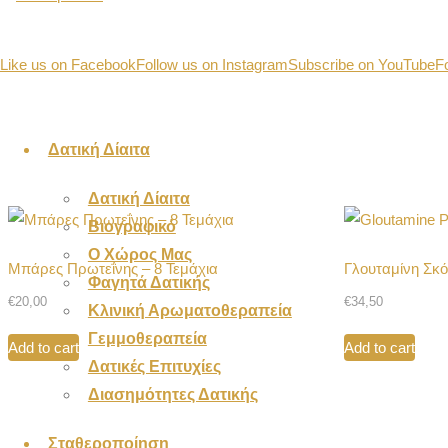
Like us on Facebook
Follow us on Instagram
Subscribe on YouTube
F
Skip
Δατική Δίαιτα
to
content
Δατική Δίαιτα
Βιογραφικό
Ο Χώρος Μας
Μπάρες Πρωτεΐνης – 8 Τεμάχια
Γλουταμίνη Σκ
Φαγητά Δατικής
€
20,00
€
34,50
Κλινική Αρωματοθεραπεία
Γεμμοθεραπεία
Add to cart
Add to cart
Δατικές Επιτυχίες
Διασημότητες Δατικής
Σταθεροποίηση