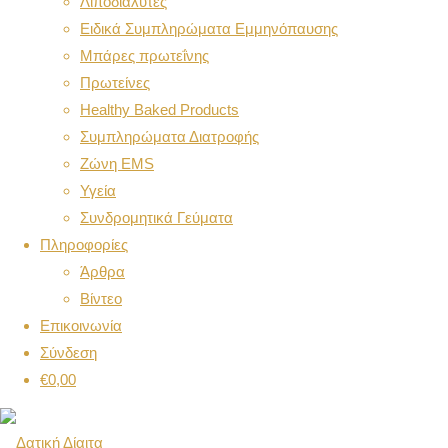
Λιποδιαλύτες
Ειδικά Συμπληρώματα Εμμηνόπαυσης
Μπάρες πρωτεΐνης
Πρωτείνες
Healthy Baked Products
Συμπληρώματα Διατροφής
Ζώνη EMS
Υγεία
Συνδρομητικά Γεύματα
Πληροφορίες
Άρθρα
Βίντεο
Επικοινωνία
Σύνδεση
€
0,00