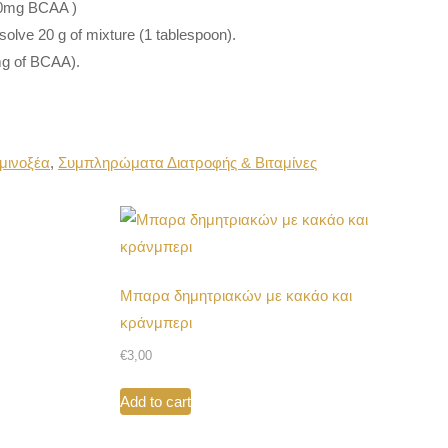
00mg BCAA )
ssolve 20 g of mixture (1 tablespoon).
mg of BCAA).
μινοξέα
,
Συμπληρώματα Διατροφής & Βιταμίνες
Μπαρα δημητριακών με κακάο και
κράνμπερι
€
3,00
Add to cart