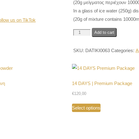
(20g μείγματος περιέχουν 100
In a glass of ice water (250g) di
(20g of mixture contains 10000
ollow us on TikTok
BCAA
Add to cart
quantity
SKU:
DATIKI0063
Categories:
Α
όνη
14 DAYS | Premium Package
€
120,00
This
Select options
product
has
multiple
variants.