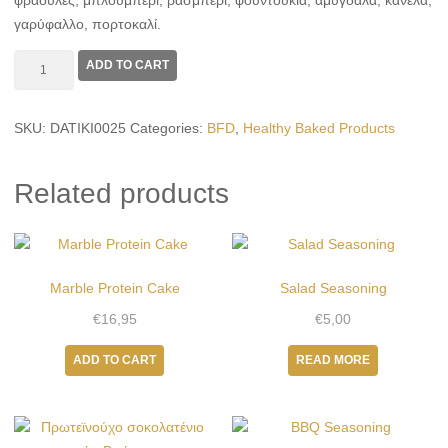
φράουλες, μπλουμπερι, ρασμπερι, φουντούκια, αμύγδαλα, κανέλα,
γαρύφαλλο, πορτοκαλί.
Υγιεινό
ADD TO CART
Christmas
Cake
SKU:
DATIKI0025
Categories:
BFD
,
Healthy Baked Products
Δατικής
-
2
Related products
ατόμων
quantity
Marble Protein Cake
Salad Seasoning
€
16,95
€
5,00
ADD TO CART
READ MORE