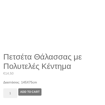
Πετσέτα Θάλασσας με
Πολυτελές Κέντημα
€
14,50
Διαστάσεις: 145Χ75cm
Πετσέτα
ADD TO CART
Θάλασσας
με