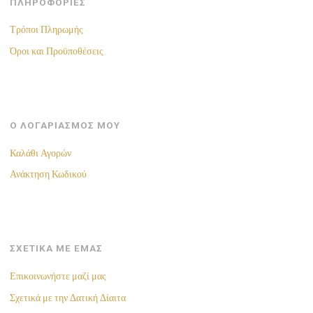
ΠΛΗΡΟΦΟΡΙΕΣ
chosen
on
Τρόποι Πληρωμής
the
Όροι και Προϋποθέσεις
product
page
Ο ΛΟΓΑΡΙΑΣΜΟΣ ΜΟΥ
Καλάθι Αγορών
Ανάκτηση Κωδικού
ΣΧΕΤΙΚΑ ΜΕ ΕΜΑΣ
Επικοινωνήστε μαζί μας
Σχετικά με την Δατική Δίαιτα