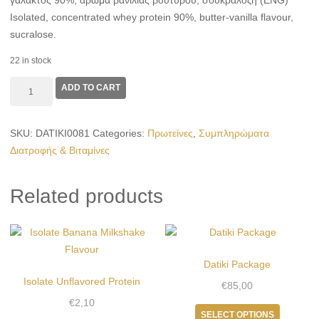
γάλακτος 90%, άρωμα βανίλιας βουτύρου, σουκραλόζη (ENG)
Isolated, concentrated whey protein 90%, butter-vanilla flavour,
sucralose.
22 in stock
Silver
ADD TO CART
Whey
Protein
SKU:
DATIKI0081
Categories:
Πρωτείνες
,
Συμπληρώματα
Vanilla
Διατροφής & Βιταμίνες
Flavour
/
γεύση
Related products
Βανίλια
quantity
Datiki Package
Isolate Unflavored Protein
€
85,00
€
2,10
This
SELECT OPTIONS