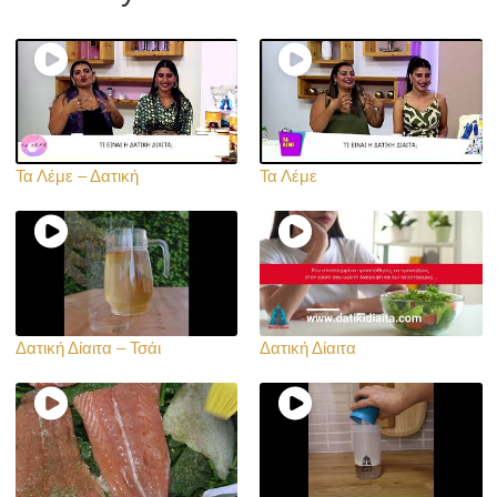
Τα Λέμε – Δατική
Τα Λέμε
Δατική Δίαιτα – Τσάι
Δατική Δίαιτα