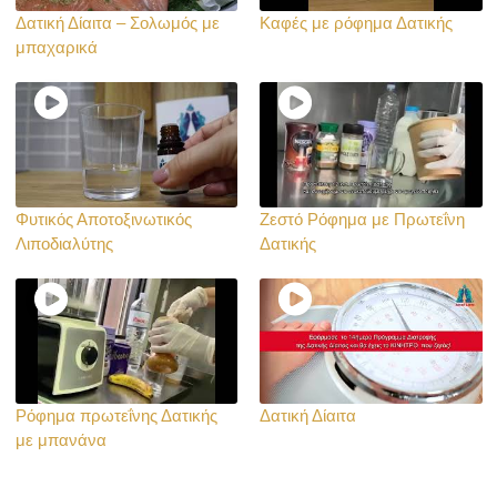
Δατική Δίαιτα – Σολωμός με
Καφές με ρόφημα Δατικής
μπαχαρικά
Φυτικός Αποτοξινωτικός
Ζεστό Ρόφημα με Πρωτεΐνη
Λιποδιαλύτης
Δατικής
Ρόφημα πρωτεΐνης Δατικής
Δατική Δίαιτα
με μπανάνα