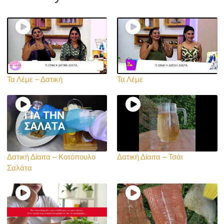
Τα Λέμε – Δατική
Τα Λέμε
Δατική Δίαιτα – Κοτόπουλο
Δατική Δίαιτα – Τσάι
Σαλάτα