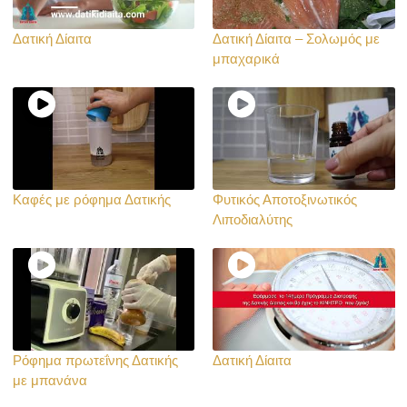
Δατική Δίαιτα
Δατική Δίαιτα – Σολωμός με
μπαχαρικά
Καφές με ρόφημα Δατικής
Φυτικός Αποτοξινωτικός
Λιποδιαλύτης
Ρόφημα πρωτεΐνης Δατικής
Δατική Δίαιτα
με μπανάνα