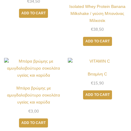
€
34,50
Isolated Whey Protein Banana
ADD TO CART
Milkshake / γεύση Μπανάνας
Μίλκσεϊκ
€
38,50
ADD TO CART
Βιταμίνη C
€
15,90
Μπάρα βρώμης με
ADD TO CART
αμυγδαλοβούτυρο σοκολάτα
υγείας και καρύδα
€
3,00
ADD TO CART