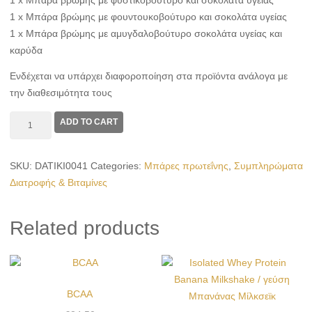
1 x Μπάρα βρώμης με φυστικοβούτυρο και σοκολάτα υγείας
1 x Μπάρα βρώμης με φουντουκοβούτυρο και σοκολάτα υγείας
1 x Μπάρα βρώμης με αμυγδαλοβούτυρο σοκολάτα υγείας και
καρύδα
Ενδέχεται να υπάρχει διαφοροποίηση στα προϊόντα ανάλογα με
την διαθεσιμότητα τους
Μπάρες
ADD TO CART
Πρωτεΐνης
–
SKU:
DATIKI0041
Categories:
Μπάρες πρωτεΐνης
,
Συμπληρώματα
8
Διατροφής & Βιταμίνες
Τεμάχια
quantity
Related products
BCAA